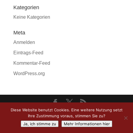
Kategorien
Keine Kategorien
Meta
Anmelden
Eintrags-Feed
Kommentar-Feed
WordPress.org
Diese Website benutzt Cookies. Eine weitere Nutzung setzt
© 2018 - Frohne und Frohne, Bielefeld - Web-
Ihre Zustimmung voraus, stimmen Sie zu?
Design by
Plano Digital Media
, Herford
Ja, ich stimme zu
Mehr Informationen hier