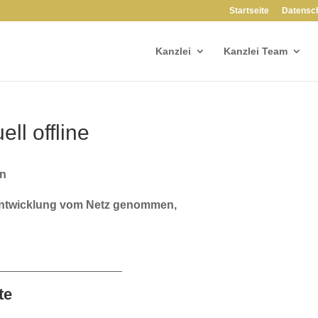
Startseite
Datensc
Kanzlei
Kanzlei Team
ll offline
rn
r Entwicklung vom Netz genommen,
____________________
te